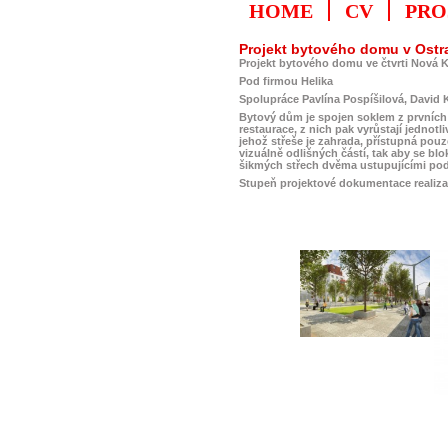
HOME
CV
PRO
Projekt bytového domu v Ostr
Projekt bytového domu ve čtvrti Nová K
Pod firmou Helika
Spolupráce Pavlína Pospíšilová, David 
Bytový dům je spojen soklem z prvníc
restaurace, z nich pak vyrůstají jednotl
jehož střeše je zahrada, přístupná p
vizuálně odlišných částí, tak aby se bl
šikmých střech dvěma ustupujícími pod
Stupeň projektové dokumentace realiz